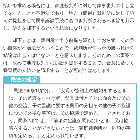
払いを求める場合には、家庭裁判所に対して家事審判の申し立
てをすることが不適法であり、地方（簡易）裁判所に対して訴
えの提起をして民事訴訟手続に基づき判断されるべき旨を判示
し、訴えを却下するという結論になりました。
「却下」とは、裁判所で争う前提を満たしておらず、その争
い自体が不適法だということで、裁判所が何らかの勝ち負けの
結論は出してはいないことを意味します。そのためこの事案で
は、改めて地方裁判所に訴訟を提起することで、合意に基づく
養育費の支払いを請求することが可能ではあります。
民法の規定
民法766条1項では、「父母が協議上の離婚をするとき
は、子の監護をすべき者、父又は母と子との面会及びその
他の交流、子の監護に要する費用の分担その他の子の監護
について必要な事項は、その協議で定める。」とされてお
り、同条2項では、「前項の協議が調わないとき、又は協
議をすることができないときは、家庭裁判所が、同項の事
項を定める。」と定められています。