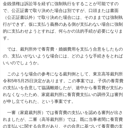
金銭債権は訴訟等を経ずに強制執行をすることが可能ですの
で、公正証書で取り決めた場合は別ですが、口頭または書面
（公正証書以外）で取り決めた場合には、そのままでは強制執
行ができず、仮に支払う義務のある側が支払わない場合に強制
的に支払わせようとすれば、何らかの法的手続が必要になりま
す。
では、裁判所外で養育費・婚姻費用を支払う合意をしたもの
の、支払いがないような場合には、どのような手続きをとれば
いいのでしょうか。
このような場合の参考になる裁判例として、東京高等裁判所
令和5年5月25日決定があります。この事案では、子供の養育費
の支払いを合意して協議離婚したが、途中から養育費が支払わ
れなくなったため、家庭裁判所に養育費支払いの調停又は審判
が申し立てられた、という事案です。
一審（家庭裁判所）では養育費の支払いを認める審判が出さ
れましたが、二審（高等裁判所）では、既に当事者間に養育費
の支払いに関する合意があり、その合意に基づいて養育費の支