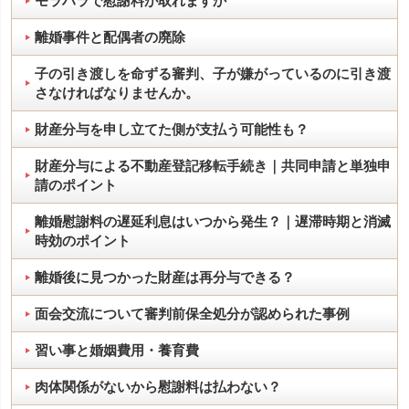
モラハラで慰謝料が取れますか
離婚事件と配偶者の廃除
子の引き渡しを命ずる審判、子が嫌がっているのに引き渡
さなければなりませんか。
財産分与を申し立てた側が支払う可能性も？
財産分与による不動産登記移転手続き｜共同申請と単独申
請のポイント
離婚慰謝料の遅延利息はいつから発生？｜遅滞時期と消滅
時効のポイント
離婚後に見つかった財産は再分与できる？
面会交流について審判前保全処分が認められた事例
習い事と婚姻費用・養育費
肉体関係がないから慰謝料は払わない？