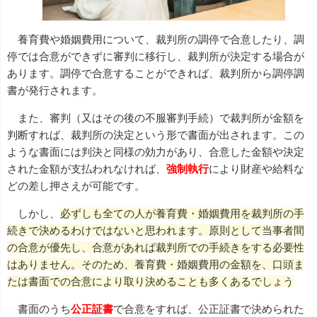
養育費や婚姻費用について、裁判所の調停で合意したり、調
停では合意ができずに審判に移行し、裁判所が決定する場合が
あります。調停で合意することができれば、裁判所から調停調
書が発行されます。
また、審判（又はその後の不服審判手続）で裁判所が金額を
判断すれば、裁判所の決定という形で書面が出されます。この
ような書面には判決と同様の効力があり、合意した金額や決定
された金額が支払われなければ、
強制執行
により財産や給料な
どの差し押さえが可能です。
しかし、
必ずしも全ての人が養育費・婚姻費用を裁判所の手
続きで決めるわけではないと思われます。原則として当事者間
の合意が優先し、合意があれば裁判所での手続きをする必要性
はありません。そのため、養育費・婚姻費用の金額を、口頭ま
たは書面での合意により取り決めることも多くあるでしょう
書面のうち
公正証書
で合意をすれば、公正証書で決められた