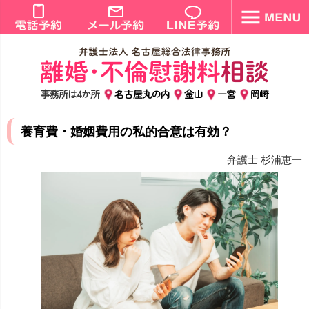
事務所は4か所
名古屋丸の内
金山
一宮
岡崎
養育費・婚姻費用の私的合意は有効？
弁護士 杉浦恵一