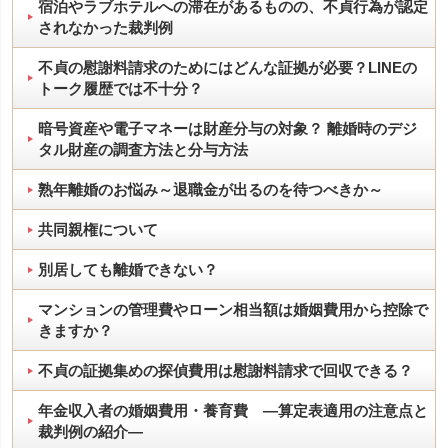
宿泊やラブホテルへの滞在があるものの、不貞行為が認定
されなかった裁判例
不貞の慰謝料請求のためにはどんな証拠が必要？LINEの
トーク履歴では不十分？
暗号資産や電子マネーは財産分与の対象？ 離婚時のデジ
タル財産の調査方法と分与方法
熟年離婚のお悩み～退職金が出るのを待つべきか～
共同親権について
別居しても離婚できない？
マンションの管理費やローン相当額は婚姻費用から控除で
きますか？
不貞の証拠集めの探偵費用は慰謝料請求で回収できる？
年金収入者の婚姻費用・養育費 ―算定表適用の注意点と
裁判例の紹介―