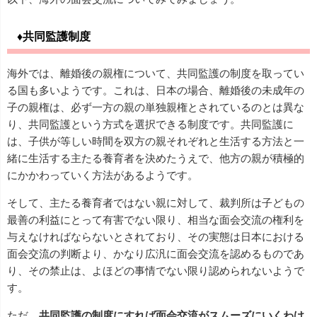
♦共同監護制度
海外では、離婚後の親権について、共同監護の制度を取ってい
る国も多いようです。これは、日本の場合、離婚後の未成年の
子の親権は、必ず一方の親の単独親権とされているのとは異な
り、共同監護という方式を選択できる制度です。共同監護に
は、子供が等しい時間を双方の親それぞれと生活する方法と一
緒に生活する主たる養育者を決めたうえで、他方の親が積極的
にかかわっていく方法があるようです。
そして、主たる養育者ではない親に対して、裁判所は子どもの
最善の利益にとって有害でない限り、相当な面会交流の権利を
与えなければならないとされており、その実態は日本における
面会交流の判断より、かなり広汎に面会交流を認めるものであ
り、その禁止は、よほどの事情でない限り認められないようで
す。
ただ、
共同監護の制度にすれば面会交流がスムーズにいくわけ