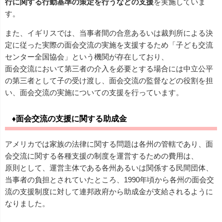
行に関する行動基準の策定を行うなどの支援
を実施していま
す。
また、イギリスでは、当事者間の合意あるいは裁判所による決
定に従った実際の面会交流の実施を支援するため「子ども交流
センター全国協会」という機関が存在しており、
面会交流において第三者の介入を必要とする場合には中立公平
の第三者として子の受け渡し、面会交流の監督などの役割を担
い、面会交流の実施についての支援を行っています。
♦面会交流の支援に関する助成金
アメリカでは家族の法律に関する問題は各州の管轄であり、面
会交流に関する各種支援の制度を運営するための費用は、
原則として、運営主体である各州あるいは関係する民間団体、
当事者の負担とされていたところ、1990年頃から各州の面会交
流の支援制度に対して連邦政府から助成金が支給されるように
なりました。