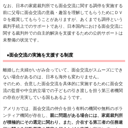
なお、日本の家庭裁判所でも面会交流に関する調停を実施する
前に父母に面会交流の意義・趣旨を理解してもらうためにＤＶ
Ｄを鑑賞してもらうことがありますが、あくまでも調停という
裁判手続上でのサポートであり、日本国内における面会交流に
関する裁判外での自主的解決を支援するための公的サポートは
未整備の状況です。
♦面会交流の実施を支援する制度
離婚した夫婦がいがみ合っていて、面会交流がスムーズにでき
ない場合があるのは、日本も海外も変わりません。
そのため、合意した面会交流を具体的に実施するために面会交
流の監督や中立的立場での子どもの引き渡しを担う第三者機関
の存在が充実している国もあるようです。
アメリカでは、面会交流の仲介を担う有料の機関や無料のボラ
ンティア機関が存在し、
親に問題がある場合には、家庭裁判所
が積極的にその選定に関わり、また、介在する第三者の任務遂