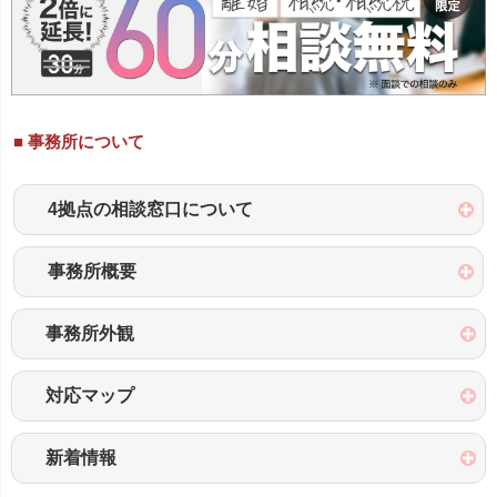
合います。
これらの問題を解決するためには、民法の家族法（離婚）や
戸籍法に加え、心理学、精神医学、債務の処理、年金制度、
社会福祉制度など、夫婦の婚姻と離婚、離婚後の生活に関す
る幅広い分野にまたがる正しい知識と経験が必要です。
■ 事務所について
そのうえに、人の心理を読み、人間関係を調整できるバラン
ス感覚と高度な戦略、そして実行力が必要となるため、離婚
4拠点の相談窓口について
分野に特化することで、多様な経験と高い技術を培った名古
屋総合法律事務所の本領が発揮される場面です。
事務所概要
代理人として防波堤になり、「安心安全な離婚」を実現し
ます
事務所外観
離婚に関する疑問・悩み・不安に対する確かなアドバイスの
提供と共に、代理人として防波堤になることで、 「安心安
対応マップ
全な離婚」を実現します。
弁護士に依頼する最大のメリットは、弁護士が代理人とし
新着情報
て、依頼者を守ることができることです。
弁護士の代理権
は何ら制限がなく、依頼者の「代理人」として対応できま