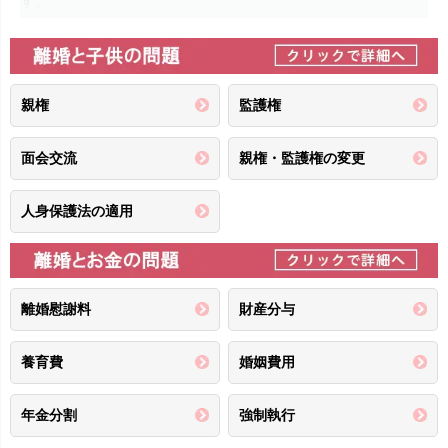
す。
名古屋総合法律事務所は離婚・男女問題分野に特化してお
り、関連するご相談は年間550件以上、離婚・男女問題に関
する事件を年間250件以上受任しております。
また、土曜日、夜間の相談時間を設け、お勤め帰りの方や平
親権
監護権
日お忙しい方にも相談していただきやすいようにしておりま
す。
面会交流
親権・監護権の変更
所内には離婚カウンセラー・司法書士・税理士が在籍し、夫
婦・男女関係のトラブルの
「心のケア」
から、不動産の名
人身保護法の適用
義変更などの
「登記手続き」
、財産分与後の
「税務手続
き」
まで、離婚・男女関係に関わる問題の相談から解決まで
ほぼ全てが、
ワンストップで解決
いたします。
事務所は、完全個室の相談室が9室あり、プライバシー保護
離婚慰謝料
財産分与
の配慮をさせていただいております。
また、名古屋市中区丸の内にあり、名古屋家庭裁判所にも近
養育費
婚姻費用
く、家事事件を担う法律事務所としては、最適の立地にあり
ます。
年金分割
強制執行