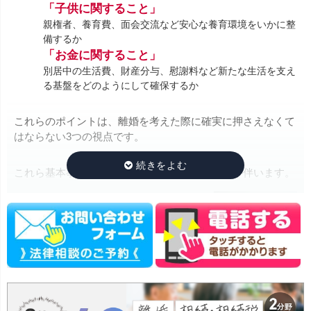
「子供に関すること」
親権者、養育費、面会交流など安心な養育環境をいかに整
備するか
「お金に関すること」
別居中の生活費、財産分与、慰謝料など新たな生活を支え
る基盤をどのようにして確保するか
これらのポイントは、離婚を考えた際に確実に押さえなくて
はならない3つの視点です。
これら基本事項に加えて、離婚には様々な問題が伴います。
DV・モラハラ、精神疾患など相談
者の安全を脅かす問題
住宅ローンや借金整理などマイナス
の財産の処理の問題
年金分割・公的扶助・戸籍と姓など
社会制度や法制度と関わる問題…
離婚に至る経緯や夫婦を取り巻く状況
により、さまざまな問題が複雑に絡み