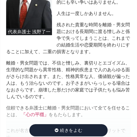
的にも辛い争いはありません。
人生は一度しかありません。
残された貴重な時間を離婚・男女問
題における長期間に渡る憎しみと係
代表弁護士 浅野了一
争で失ってしまうことは、これまで
の結婚生活や恋愛期間を終わりにす
ることに加えて、二重の損害となります。
離婚・男女問題では、不信と憎しみ、裏切りとエゴイズム、
生理的な問題から異常性格、精神的疾患まで人のあらゆる面
がさらけ出されます。また、性格異常な人、価値観が偏った
人は、もう治らないのです。お子さまがいらっしゃる場合は
なおさらです。崩壊した形だけの家庭では子供たちも悩み苦
しんでいるのです。
信頼できる弁護士に離婚・男女問題において全てを任せるこ
とは、
「心の平穏」
をもたらします。
これが名古屋総合法律事務所に依頼する最大のメリットで