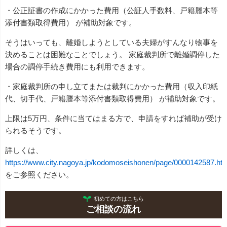
・公正証書の作成にかかった費用（公証人手数料、戸籍謄本等
添付書類取得費用） が補助対象です。
そうはいっても、離婚しようとしている夫婦がすんなり物事を
決めることは困難なことでしょう。 家庭裁判所で離婚調停した
場合の調停手続き費用にも利用できます。
・家庭裁判所の申し立てまたは裁判にかかった費用（収入印紙
代、切手代、戸籍謄本等添付書類取得費用） が補助対象です。
上限は5万円、条件に当てはまる方で、申請をすれば補助が受け
られるそうです。
詳しくは、
https://www.city.nagoya.jp/kodomoseishonen/page/0000142587.htm
をご参照ください。
初めての方はこちら
ご相談の流れ