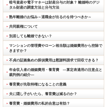
暗号資産や電子マネーは財産分与の対象？ 離婚時のデジ
タル財産の調査方法と分与方法
熟年離婚のお悩み～退職金が出るのを待つべきか～
共同親権について
別居しても離婚できない？
マンションの管理費やローン相当額は婚姻費用から控除で
きますか？
不貞の証拠集めの探偵費用は慰謝料請求で回収できる？
年金収入者の婚姻費用・養育費 ―算定表適用の注意点と
裁判例の紹介―
養育費が先取特権になることの意義
夫に隠し子がいたら、養育費は減るのか？
養育費・婚姻費用の私的合意は有効？