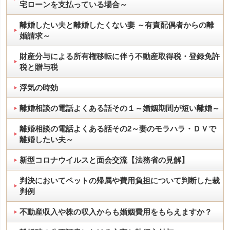
宅ローンを支払っている場合～
離婚したい夫と離婚したくない妻 ～有責配偶者からの離
婚請求～
財産分与による所有権移転に伴う不動産取得税・登録免許
税と贈与税
浮気の時効
離婚相談の電話よくある話その１～婚姻期間が短い離婚～
離婚相談の電話よくある話その2～妻のモラハラ・ＤＶで
離婚したい夫～
新型コロナウイルスと面会交流【法務省の見解】
判決においてペットの帰属や費用負担について判断した裁
判例
不動産収入や株の収入からも婚姻費用をもらえますか？