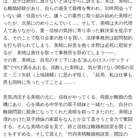
は、息子は絶対に渡さないと涙ながらに訴える。実は、美晴に
も離婚経験があり、自らの過失で親権を奪われ、10年間会って
いない娘・佳苗がいた。嫌々この案件に取り組み始めた美晴だ
ったが、次第にのめりこんでいく…。そして、美晴は夫の代理
人でありながら、妻・信枝の気持に寄り添った解決策を提示す
る。そのことで取引企業の怒りを買い、法律事務所は顧問契約
を打ち切られてしまう。美晴に好意を抱く水野は必死に慰留す
るが、美晴は責任を取って事務所を辞めてしまう――。
その夜、美晴は、自宅のすぐ下にある”あんかけスパゲッティ
屋”でやけ酒をあおる。泥酔した美晴は、気が置けない関係の店
主・三ツ矢鉄（上地雄輔）に思わず呟く。「結局、私は仕事も
男も同時に失ったってことよ……」
意気消沈する美晴の元に、信枝がやってくる。両親が離婚の危
機にあり、心を痛める中学生の双子姉妹と一緒だった。自分の
離婚問題に親身になってくれた美晴を頼ってきたのだ。美晴は
壊れかけた双子姉妹の家庭をなんとか立て直そうと全力で奮闘
する。そんな美晴の姿を見て、鉄と信枝は離婚相談室を開くこ
とをすすめる。そして迎えた「竹内美晴離婚相談室」開設の