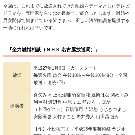
今回は、これまでに放送されてきた離婚をテーマとしたテレビ
ドラマを、専門家ならではの目線でご紹介したします。離婚や
男女関係で悩まれている皆さまへ、正しい法的知識を提供する
一助になれれば幸いです。
『全力離婚相談（ＮＨＫ 名古屋放送局）』
平成27年1月6日（火）スタート
放送
毎週火曜 総合 午後10時～午後10時48分（全国
放送・連続7回）
真矢みき 上地雄輔 竹富聖花 近衛はな 関めぐみ
利重剛 渡辺哲 中尾ミエ 舘ひろし ほか
出演者
（各回ゲスト）石橋蓮司 吉沢悠 うじきつよし
安藤玉恵 大竹まこと 岩井秀人 山田昌 ほか
【作】小松與志子（平成25年度芸術祭 ラジオ