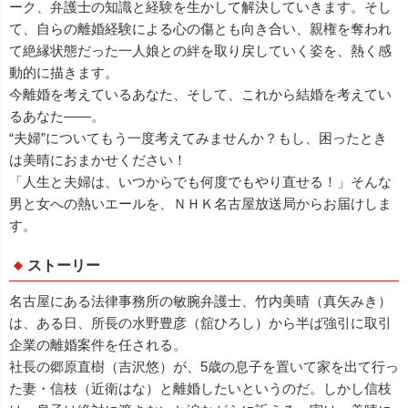
ーク、弁護士の知識と経験を生かして解決していきます。そし
て、自らの離婚経験による心の傷とも向き合い、親権を奪われ
て絶縁状態だった一人娘との絆を取り戻していく姿を、熱く感
動的に描きます。
今離婚を考えているあなた、そして、これから結婚を考えてい
るあなた――。
“夫婦”についてもう一度考えてみませんか？もし、困ったとき
は美晴におまかせください！
「人生と夫婦は、いつからでも何度でもやり直せる！」そんな
男と女への熱いエールを、ＮＨＫ名古屋放送局からお届けしま
す。
ストーリー
名古屋にある法律事務所の敏腕弁護士、竹内美晴（真矢みき）
は、ある日、所長の水野豊彦（舘ひろし）から半ば強引に取引
企業の離婚案件を任される。
社長の郷原直樹（吉沢悠）が、5歳の息子を置いて家を出て行っ
た妻・信枝（近衛はな）と離婚したいというのだ。しかし信枝