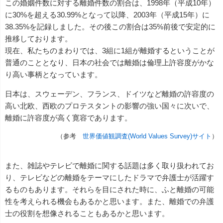
この婚姻件数に対する離婚件数の割合は、1998年（平成10年）
に30%を超える30.99%となって以降、2003年（平成15年）に
38.35%を記録しました。その後この割合は35%前後で安定的に
推移しております。
現在、私たちのまわりでは、3組に1組が離婚するということが
普通のこととなり、日本の社会では離婚は倫理上許容度がかな
り高い事柄となっています。
日本は、スウェーデン、フランス、ドイツなど離婚の許容度の
高い北欧、西欧のプロテスタントの影響の強い国々に次いで、
離婚に許容度が高く寛容であります。
（参考
世界価値観調査(World Values Survey)サイト
）
また、雑誌やテレビで離婚に関する話題は多く取り扱われてお
り、テレビなどの離婚をテーマにしたドラマで弁護士が活躍す
るものもあります。それらを目にされた時に、ふと離婚の可能
性を考えられる機会もあるかと思います。また、離婚での弁護
士の役割を想像されることもあるかと思います。