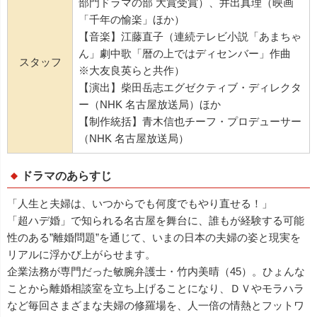
部門ドラマの部 大賞受賞）、井出真理（映画
「千年の愉楽」ほか）
【音楽】江藤直子（連続テレビ小説「あまちゃ
ん」劇中歌「暦の上ではディセンバー」作曲
スタッフ
※大友良英らと共作）
【演出】柴田岳志エグゼクティブ・ディレクタ
ー（NHK 名古屋放送局）ほか
【制作統括】青木信也チーフ・プロデューサー
（NHK 名古屋放送局）
ドラマのあらすじ
「人生と夫婦は、いつからでも何度でもやり直せる！」
「超ハデ婚」で知られる名古屋を舞台に、誰もが経験する可能
性のある”離婚問題”を通じて、いまの日本の夫婦の姿と現実を
リアルに浮かび上がらせます。
企業法務が専門だった敏腕弁護士・竹内美晴（45）。ひょんな
ことから離婚相談室を立ち上げることになり、ＤＶやモラハラ
など毎回さまざまな夫婦の修羅場を、人一倍の情熱とフットワ