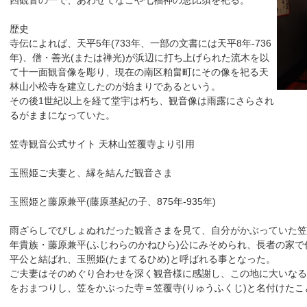
四観音の一で、あわせてなごや七福神の恵比須を祀る。
歴史
寺伝によれば、天平5年(733年、一部の文書には天平8年-736
年)、僧・善光(または禅光)が浜辺に打ち上げられた流木を以
て十一面観音像を彫り、現在の南区粕畠町にその像を祀る天
林山小松寺を建立したのが始まりであるという。
その後1世紀以上を経て堂宇は朽ち、観音像は雨露にさらされ
るがままになっていた。
笠寺観音公式サイト 天林山笠覆寺より引用
玉照姫ご夫妻と、縁を結んだ観音さま
玉照姫と藤原兼平(藤原基紀の子、875年-935年)
雨ざらしでびしょぬれだった観音さまを見て、自分がかぶっていた笠
年貴族・藤原兼平(ふじわらのかねひら)公にみそめられ、長者の家
平公と結ばれ、玉照姫(たまてるひめ)と呼ばれる事となった。
ご夫妻はそのめぐり合わせを深く観音様に感謝し、この地に大いなる
をおまつりし、笠をかぶった寺＝笠覆寺(りゅうふくじ)と名付けた