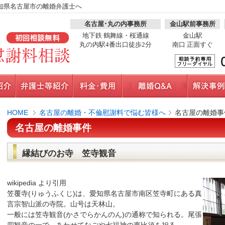
知県名古屋市の離婚弁護士へ
名古屋･丸の内事務所
金山駅前事務所
地下鉄 鶴舞線・桜通線
金山駅
丸の内駅4番出口徒歩2分
南口 正面すぐ
HOME
名古屋の離婚・不倫慰謝料で悩む皆様へ
名古屋の離婚事
名古屋の離婚事件
縁結びのお寺 笠寺観音
wikipedia より引用
笠覆寺(りゅうふくじ)は、愛知県名古屋市南区笠寺町にある真
言宗智山派の寺院。山号は天林山。
一般には笠寺観音(かさでらかんのん)の通称で知られる。尾張