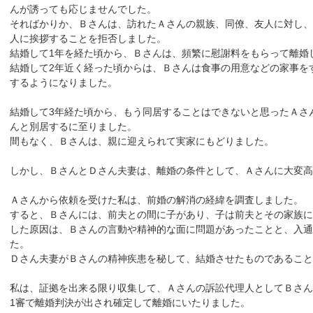
んが誘っても応じませんでした。
そればかりか、Ｂさんは、訪れたＡさんの親族、同僚、友人に対し、
人に挨拶することを拒否しました。
結婚して1年を経た頃から、Ｂさんは、頻繁に慰謝料をもらって離婚
結婚して2年近く経った頃からは、Ｂさんは食事の用意などの家事を
するようになりました。
結婚して3年経た頃から、もう同居することはできないと思ったＡさ
んと別居するに至りました。
間もなく、Ｂさんは、親に迎えられて実家にもどりました。
しかし、ＢさんとＤさん夫妻は、離婚の条件として、Ａさんに大変高
Ａさんから依頼を受けた私は、前婚の解消の経緯を調査しました。
すると、Ｂさんには、前夫との間に子があり、子は前夫とその家族に
した原因は、Ｂさんの言動や精神的な面に問題があったことと、入通
た。
Ｄさん夫妻がＢさんの精神疾患を秘して、結婚させたものであること
私は、証拠を出来る限り収集して、Ａさんの訴訟代理人としてＢさん
1審で離婚判決が出され確定して離婚にいたりました。