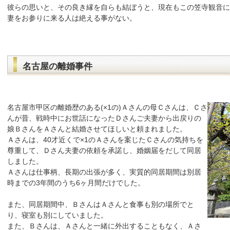
彼らの思いと、その良き縁を自らも結ぼうと、現在もこの笠寺観音に
妻をお参りに来る人は絶える事がない。
名古屋の離婚事件
名古屋市甲区の離婚歴のある(×1の)Ａさんの母Ｃさんは、Ｃさ
んが昔、戦時中にお世話になったＤさんご夫妻から出戻りの
娘ＢさんをＡさんと結婚させてほしいと頼まれました。
Ａさんは、40才近くで×1のＡさんを案じたＣさんの気持ちを
尊重して、Ｄさん夫妻の依頼を承諾し、婚姻届をだして同居
しました。
Ａさんは仕事柄、長期の出張が多く、実質的同居期間は別居
時までの3年間のうち6ヶ月間だけでした。
また、同居期間中、ＢさんはＡさんと食事も別の場所でと
り、寝室も別にしていました。
また、Ｂさんは、Ａさんと一緒に外出することもなく、Ａさ