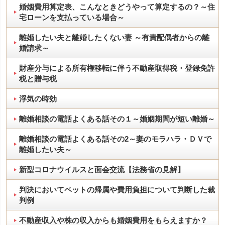
婚姻費用算定表、こんなときどうやって算定するの？～住
宅ローンを支払っている場合～
離婚したい夫と離婚したくない妻 ～有責配偶者からの離
婚請求～
財産分与による所有権移転に伴う不動産取得税・登録免許
税と贈与税
浮気の時効
離婚相談の電話よくある話その１～婚姻期間が短い離婚～
離婚相談の電話よくある話その2～妻のモラハラ・ＤＶで
離婚したい夫～
新型コロナウイルスと面会交流【法務省の見解】
判決においてペットの帰属や費用負担について判断した裁
判例
不動産収入や株の収入からも婚姻費用をもらえますか？