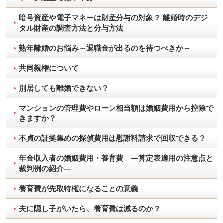
暗号資産や電子マネーは財産分与の対象？ 離婚時のデジ
タル財産の調査方法と分与方法
熟年離婚のお悩み～退職金が出るのを待つべきか～
共同親権について
別居しても離婚できない？
マンションの管理費やローン相当額は婚姻費用から控除で
きますか？
不貞の証拠集めの探偵費用は慰謝料請求で回収できる？
年金収入者の婚姻費用・養育費 ―算定表適用の注意点と
裁判例の紹介―
養育費が先取特権になることの意義
夫に隠し子がいたら、養育費は減るのか？