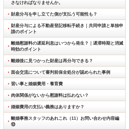
さなければなりませんか。
財産分与を申し立てた側が支払う可能性も？
財産分与による不動産登記移転手続き｜共同申請と単独申
請のポイント
離婚慰謝料の遅延利息はいつから発生？｜遅滞時期と消滅
時効のポイント
離婚後に見つかった財産は再分与できる？
面会交流について審判前保全処分が認められた事例
習い事と婚姻費用・養育費
肉体関係がないから慰謝料は払わない？
婚姻費用の支払い義務はありますか？
離婚事務スタッフのあれこれ（11）お問い合わせ内容編
⑩