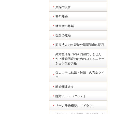
貞操権侵害
熟年離婚
経営者の離婚
医師の離婚
医療法人の出資持分返還請求の問題
結婚生活を円満＆円滑にしません
か？離婚回避のためのコミュニケー
ション改善講座
偉人に学ぶ結婚・離婚 名言集クイ
ズ
離婚関連条文
離婚ノート （コラム）
『全力離婚相談』（ドラマ）