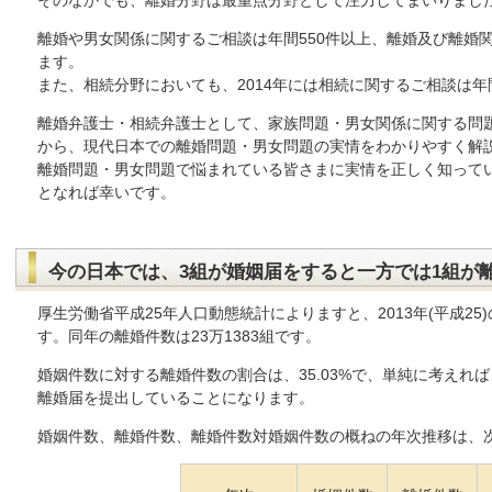
そのなかでも、離婚分野は最重点分野として注力してまいりまし
離婚や男女関係に関するご相談は年間550件以上、離婚及び離婚関
ます。
また、相続分野においても、2014年には相続に関するご相談は年
離婚弁護士・相続弁護士として、家族問題・男女関係に関する問
から、現代日本での離婚問題・男女問題の実情をわかりやすく解
離婚問題・男女問題で悩まれている皆さまに実情を正しく知って
となれば幸いです。
今の日本では、3組が婚姻届をすると一方では1組が
厚生労働省平成25年人口動態統計によりますと、2013年(平成25)
す。同年の離婚件数は23万1383組です。
婚姻件数に対する離婚件数の割合は、35.03%で、単純に考えれ
離婚届を提出していることになります。
婚姻件数、離婚件数、離婚件数対婚姻件数の概ねの年次推移は、