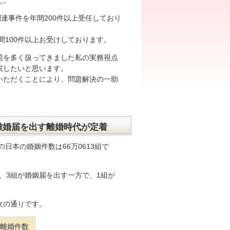
た。
連事件を年間200件以上受任しており
間100件以上お受けしております。
題を多く扱ってきました私の実務視点
説したいと思います。
いただくことにより、問題解決の一助
離婚届を出す離婚時代が定着
の日本の婚姻件数は66万0613組で
ば、3組が婚姻届を出す一方で、1組が
次の通りです。
離婚件数