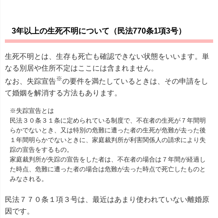
3年以上の生死不明について（民法770条1項3号）
生死不明とは、生存も死亡も確認できない状態をいいます。単
なる別居や住所不定はここには含まれません。
※
なお、失踪宣告
の要件を満たしているときは、その申請をし
て婚姻を解消する方法もあります。
※失踪宣告とは
民法３０条３１条に定められている制度で、不在者の生死が７年間明
らかでないとき、又は特別の危難に遭った者の生死が危難が去った後
１年間明らかでないときに、家庭裁判所が利害関係人の請求により失
踪の宣告をするもの。
家庭裁判所が失踪の宣告をした者は、不在者の場合は７年間が経過し
た時点、危難に遭った者の場合は危難が去った時点で死亡したものと
みなされる。
民法７７０条１項３号は、最近はあまり使われていない離婚原
因です。