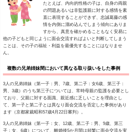
たとえば、内向的性格の子は、自身の両親
の問題あるいは非監護親に対する感情を素
直に表現することができず、忠誠葛藤の感
情を内側に溜め込んでしまう傾向にありま
すから、真意を確かめることもなく安易に
他の子どもと同じように面会交流すればよいと判断してしまう
ことは、その子の福祉・利益を最優先することにはなりませ
ん。
複数の兄弟姉妹間において異なる取り扱いをした事例
3人の兄弟姉妹（第一子：男、7歳、第二子：女6歳、第三子：
男、3歳）のうち第三子については、常時母親の監護を必要とし
ており、父親に対する面識、親近感に乏しいことを理由とし
て、第一子と第二子とは異なり面会交流を否定した事例があり
ます（京都家裁昭和57歳4月22日審判）。
3人の兄弟姉妹（第一子：女、12歳、第二子：男、9歳、第三
子：女、6歳）について、離婚後5か月間は頻繁に面会交流を実