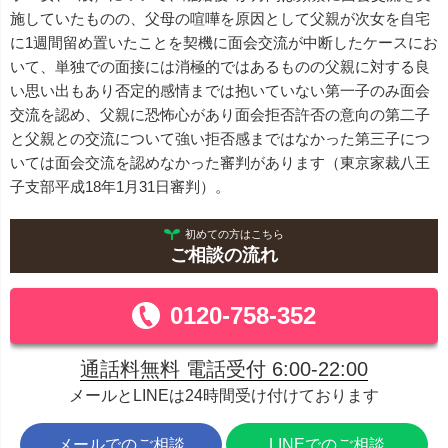
施していたものの、父母の喧嘩を原因として父親が次女を自宅
に1週間留め置いたことを契機に面会交流が中断したケースにお
いて、単独での面接には消極的ではあるものの父親に対する良
い思い出もあり否定的感情までは抱いていない第一子のみ面会
交流を認め、父親に恐怖心があり面会拒否許否の意向の第二子
と父親との交流について強い拒否感まではなかった第三子につ
いては面会交流を認めなかった審判があります（東京家裁八王
子支部平成18年1月31日審判）。
初めての方はこちら
ご相談の流れ
0120-758-352
通話料無料 電話受付 6:00-22:00
メールとLINEは24時間受け付けております
メールでのご相談
LINEでのご相談