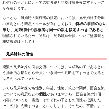
れぞれの子どもにとっての監護親と非監護親を異にするケース
が存在します。
もっとも、離婚時の親権者の指定においては、兄弟姉妹不分離
の原則という暗黙のルールが存在しており、
特段の事情のない
限り、兄弟姉妹の親権者は同一の親を指定すべきである
と
理解されているため、通常は、兄弟姉妹全員について監護親と
非監護親は同じです。
兄弟姉妹の個性
複数の兄弟姉妹の面会交流については、未成熟の子であるとい
う抽象的な括りから全員につき同一の判断を下すべきであると
は考えられていません。
いくら兄弟姉妹でも性別、年齢、性格、親との関係、面会交流
についての意思などの
個性
がありますから、面会交流の許否・
内容についても、当然、それぞれの子どもの個性を把握した
上、各別に判断すべきことになります。そのため、事情によっ