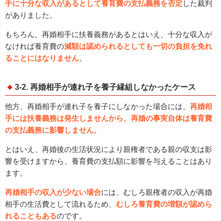
手に十分な収入があるとして養育費の支払義務を否定
した裁判
がありました。
もちろん、再婚相手に扶養義務があるとはいえ、十分な収入が
なければ養育費の
減額は認められるとしても一切の負担を免れ
ることにはなりません
。
3-2. 再婚相手が連れ子を養子縁組しなかったケース
他方、再婚相手が連れ子を養子にしなかった場合には、
再婚相
手には扶養義務は発生しませんから、再婚の事実自体は養育費
の支払義務に影響しません
。
とはいえ、再婚後の生活状況により親権者である親の収支は影
響を受けますから、養育費の支払額に影響を与えることはあり
ます。
再婚相手の収入が少ない場合
には、むしろ親権者の収入が再婚
相手の生活費として流れるため、
むしろ養育費の増額が認めら
れることもある
のです。