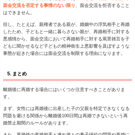
面会交流を否定する事情のない限り
、面会交流を拒否すること
はできません。
但し、たとえば、親権者である親が、婚姻中の浮気相手と再婚
したため、子どもと一緒に暮らさない親が、再婚相手に対する
悪感情から、面会交流において再婚相手に対する罵詈雑言を子
どもに聞かせるなど子どもの精神衛生上悪影響を及ぼすような
事態が起きた場合には面会交流を制限する理由になります。
5. まとめ
離婚後に再婚する場合にはいくつか注意すべきことがありま
す。
まず、女性には再婚後に出産した子の父親を特定できなくなる
問題を避ける関係から離婚後100日間は再婚できないという再
婚禁止期間のルールがあります。
また、再婚後の再婚相手と連れ後との養子縁組の問題や再婚に