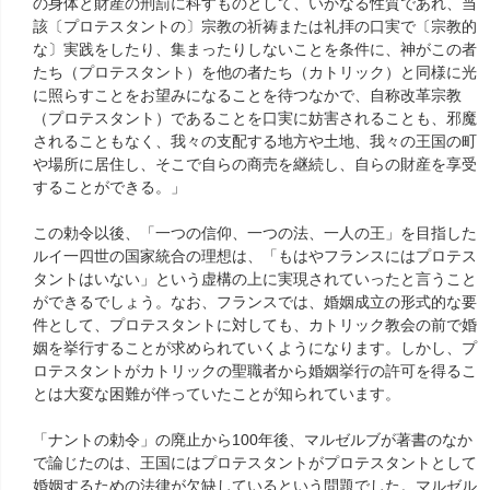
の身体と財産の刑罰に科すものとして、いかなる性質であれ、当
該〔プロテスタントの〕宗教の祈祷または礼拝の口実で〔宗教的
な〕実践をしたり、集まったりしないことを条件に、神がこの者
たち（プロテスタント）を他の者たち（カトリック）と同様に光
に照らすことをお望みになることを待つなかで、自称改革宗教
（プロテスタント）であることを口実に妨害されることも、邪魔
されることもなく、我々の支配する地方や土地、我々の王国の町
や場所に居住し、そこで自らの商売を継続し、自らの財産を享受
することができる。」
この勅令以後、「一つの信仰、一つの法、一人の王」を目指した
ルイ一四世の国家統合の理想は、「もはやフランスにはプロテス
タントはいない」という虚構の上に実現されていったと言うこと
ができるでしょう。なお、フランスでは、婚姻成立の形式的な要
件として、プロテスタントに対しても、カトリック教会の前で婚
姻を挙行することが求められていくようになります。しかし、プ
ロテスタントがカトリックの聖職者から婚姻挙行の許可を得るこ
とは大変な困難が伴っていたことが知られています。
「ナントの勅令」の廃止から100年後、マルゼルブが著書のなか
で論じたのは、王国にはプロテスタントがプロテスタントとして
婚姻するための法律が欠缺しているという問題でした。マルゼル