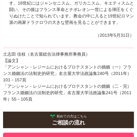
す。18世紀にはジャンセニスム、ガリカニスム、キエティスムと
闘い、その後はフランス革命とナポレオン一世による弾圧をくぐ
りぬけたことで知られています。教会の中に入ると19世紀ロマン
派の画家ドラクロワの大きな壁画を見ることができます。
（2013年5月31日）
土志田 佳枝（名古屋総合法律事務所事務員）
【論文】
「
アンシャン・レジームにおけるプロテスタントの婚姻（一）フラ
ンス婚姻法の法制史的研究
」名古屋大学法政論集240号（2011年）
101－157頁
「
アンシャン・レジームにおけるプロテスタントの婚姻（二・完）
フランス婚姻法の法制史的研究
」名古屋大学法政論集241号（2011
年）55－105頁
初めての方はこちら
ご相談の流れ