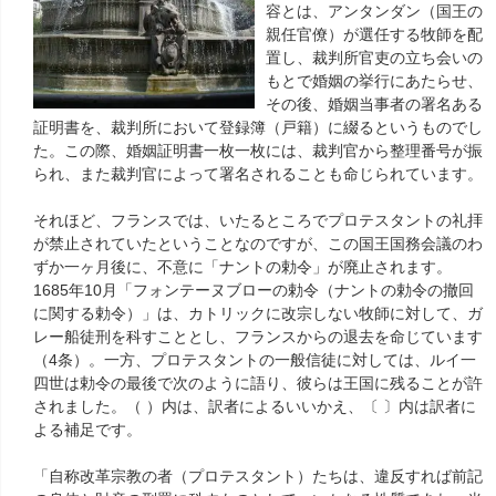
容とは、アンタンダン（国王の
親任官僚）が選任する牧師を配
置し、裁判所官吏の立ち会いの
もとで婚姻の挙行にあたらせ、
その後、婚姻当事者の署名ある
証明書を、裁判所において登録簿（戸籍）に綴るというものでし
た。この際、婚姻証明書一枚一枚には、裁判官から整理番号が振
られ、また裁判官によって署名されることも命じられています。
それほど、フランスでは、いたるところでプロテスタントの礼拝
が禁止されていたということなのですが、この国王国務会議のわ
ずか一ヶ月後に、不意に「ナントの勅令」が廃止されます。
1685年10月「フォンテーヌブローの勅令（ナントの勅令の撤回
に関する勅令）」は、カトリックに改宗しない牧師に対して、ガ
レー船徒刑を科すこととし、フランスからの退去を命じています
（4条）。一方、プロテスタントの一般信徒に対しては、ルイ一
四世は勅令の最後で次のように語り、彼らは王国に残ることが許
されました。（ ）内は、訳者によるいいかえ、〔 〕内は訳者に
よる補足です。
「自称改革宗教の者（プロテスタント）たちは、違反すれば前記