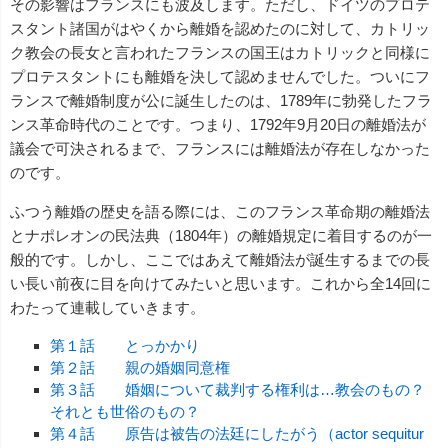
その影響はフランスにも波及します。ただし、ドイツのプロテ
スタント諸国がはやくから離婚を認めたのに対して、カトリッ
ク教会の長女と言われたフランスの国王はカトリックと同様に
プロテスタントにも離婚を決して認めませんでした。ついにフ
ランスで離婚制度が公に誕生したのは、1789年に勃発したフラ
ンス革命時代のことです。つまり、1792年9月20日の離婚法が
議会で可決されるまで、フランスには離婚法が存在しなかった
のです。
ふつう離婚の歴史を語る際には、このフランス革命期の離婚法
とナポレオンの民法典（1804年）の離婚規定に着目するのが一
般的です。しかし、ここではあえて離婚法が誕生するまでの長
い長い前夜に目を向けてみたいと思います。これから全14回に
わたって連載していきます。
第１話 とっかかり
第２話 親の婚姻同意権
第３話 婚姻について裁判する権利は…教会のもの？
それとも世俗のもの？
第４話 原告は被告の法廷にしたがう（actor sequitur