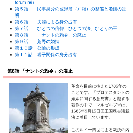
forum rei）
第５話 民事身分の登録簿（戸籍）の整備と婚姻の証
明
第６話 夫婦による身分占有
第７話 ひとつの信仰、ひとつの法、ひとりの王
第８話 「ナントの勅令」の廃止
第９話 荒野の婚姻
第１０話 公論の形成
第１１話 親子関係の身分占有
第8話 「ナントの勅令」の廃止
革命を目前に控えた1785年の
ことです。『プロテスタントの
婚姻に関する意見書』と題する
著作の中で、マルゼルブ※は、
1685年9月15日国王国務会議裁
決に着目しています。
このルイ一四世による裁決の内