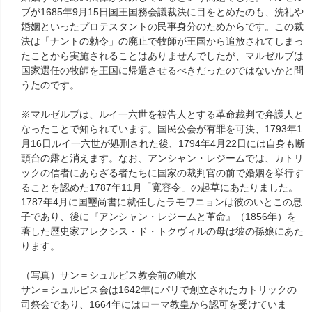
ブが1685年9月15日国王国務会議裁決に目をとめたのも、洗礼や
婚姻といったプロテスタントの民事身分のためからです。この裁
決は「ナントの勅令」の廃止で牧師が王国から追放されてしまっ
たことから実施されることはありませんでしたが、マルゼルブは
国家選任の牧師を王国に帰還させるべきだったのではないかと問
うたのです。
※マルゼルブは、ルイ一六世を被告人とする革命裁判で弁護人と
なったことで知られています。国民公会が有罪を可決、1793年1
月16日ルイ一六世が処刑された後、1794年4月22日には自身も断
頭台の露と消えます。なお、アンシャン・レジームでは、カトリ
ックの信者にあらざる者たちに国家の裁判官の前で婚姻を挙行す
ることを認めた1787年11月「寛容令」の起草にあたりました。
1787年4月に国璽尚書に就任したラモワニョンは彼のいとこの息
子であり、後に『アンシャン・レジームと革命』（1856年）を
著した歴史家アレクシス・ド・トクヴィルの母は彼の孫娘にあた
ります。
（写真）サン＝シュルピス教会前の噴水
サン＝シュルピス会は1642年にパリで創立されたカトリックの
司祭会であり、1664年にはローマ教皇から認可を受けていま