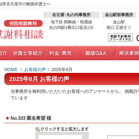
知県名古屋市の離婚弁護士へ
名古屋･丸の内事務所
金山駅前事務所
地下鉄 鶴舞線・桜通線
金山駅
丸の内駅4番出口徒歩2分
南口 正面すぐ
HOME
お客様の声
2025年9月
2025年8月 お客様の声
当事務所を御利用いただいたお客様へのアンケートから、 掲載許
ています
No.333 匿名希望 様
クリックすると拡大します