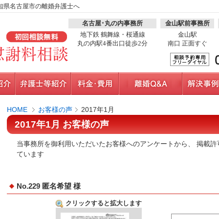
知県名古屋市の離婚弁護士へ
名古屋･丸の内事務所
金山駅前事務所
地下鉄 鶴舞線・桜通線
金山駅
丸の内駅4番出口徒歩2分
南口 正面すぐ
HOME
お客様の声
2017年1月
2017年1月 お客様の声
当事務所を御利用いただいたお客様へのアンケートから、 掲載許
ています
No.229 匿名希望 様
クリックすると拡大します