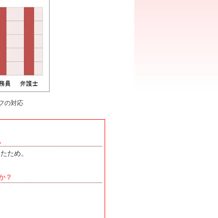
フの対応
。
ったため。
か？