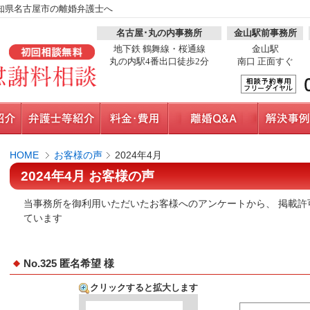
知県名古屋市の離婚弁護士へ
名古屋･丸の内事務所
金山駅前事務所
地下鉄 鶴舞線・桜通線
金山駅
丸の内駅4番出口徒歩2分
南口 正面すぐ
HOME
お客様の声
2024年4月
2024年4月 お客様の声
当事務所を御利用いただいたお客様へのアンケートから、 掲載許
ています
No.325 匿名希望 様
クリックすると拡大します