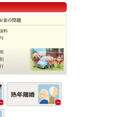
。
お忙しい方にも相談していただきや
・男女関係のトラブルの
「心のケ
与後の
「税務手続き」
まで、離婚・男
謝料
ップで解決
いたします。
与
配慮をさせていただいております。
、家事事件を担う法律事務所として
用
割
行