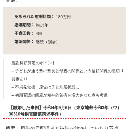
発展。
認められた慰謝料額：
180万円
婚姻期間：
約13年
不貞回数：
4回
婚姻関係：
継続（別居）
慰謝料額算定のポイント：
– 子どもが通う塾の塾長と母親の関係という信頼関係の裏切り
要素あり
– 不貞発覚後、原告は子と別居状態に
– 初期否認の態度が精神的苦痛を増大させた点も考慮
【離婚した事例】令和4年9月6日（東京地裁令和3年（ワ）
30316号損害賠償請求事件）
概要：原告の元配偶者と被告が約28年にわたり不貞