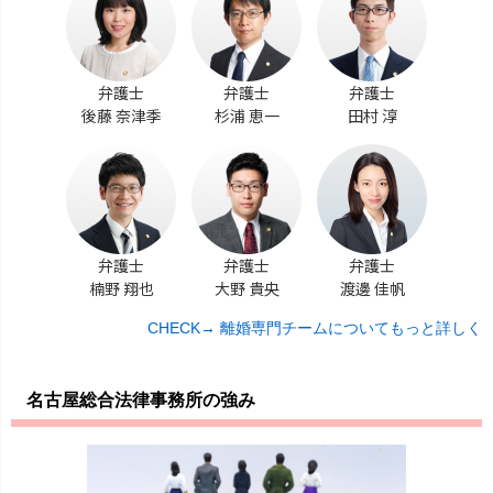
弁護士
弁護士
弁護士
後藤 奈津季
杉浦 恵一
田村 淳
弁護士
弁護士
弁護士
楠野 翔也
大野 貴央
渡邊 佳帆
CHECK→ 離婚専門チームについてもっと詳しく
名古屋総合法律事務所の強み