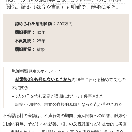
関係。証拠（録音や書面）も明確で、離婚に至る。
認められた慰謝料額：
300万円
婚姻期間：
30年
不貞期間：
28年
婚姻関係：
離婚
慰謝料額算定のポイント：
結婚後2年も経たないときから
–
約28年にわたる極めて長期の
不貞関係
– 3人の子を含む家庭が長期にわたって侵害された
– 証拠が明確で、離婚の直接的原因となった点が重視された
不倫慰謝料の金額は、不貞行為の期間、婚姻関係への影響、離婚や
別居の有無、子どもへの影響、相手の反省態度などを総合的に考慮