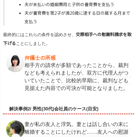
夫が未払いの婚姻費⽤と⼦供の養育費を⽀払う
夫が養育費を第2⼦が満20歳に達する⽇の属する⽉まで
⽀払う
交際相⼿への慰謝料請求を取
最終的にはこれらの条件を認めさせ、
下げる
ことにしました。
弁護士の所感
相手方の請求が多額であったことから、裁判
なども考えられましたが、双方に代理人がつ
いていたことで、比較的早期に、裁判なども
見据えた内容での可決が可能となりました。
解決事例2/ 男性(30代)会社員のケース(目安)
妻が私の友人と浮気。妻とは話し合いの末に
離婚することにしたけれど……友人への慰謝