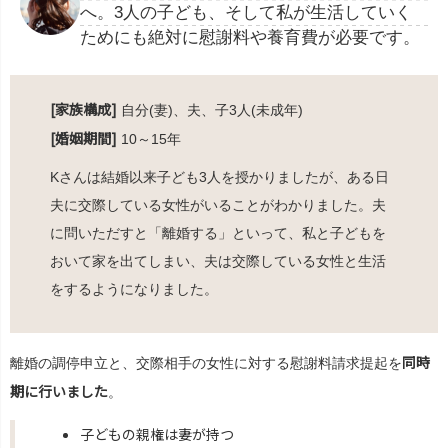
へ。3⼈の⼦ども、そして私が⽣活していく
ためにも絶対に慰謝料や養育費が必要です。
[家族構成]
自分(妻)、夫、子3人(未成年)
[婚姻期間]
10～15年
Kさんは結婚以来⼦ども3⼈を授かりましたが、ある⽇
夫に交際している⼥性がいることがわかりました。夫
に問いただすと「離婚する」といって、私と⼦どもを
おいて家を出てしまい、夫は交際している⼥性と⽣活
をするようになりました。
同時
離婚の調停申⽴と、交際相⼿の⼥性に対する慰謝料請求提起を
期に⾏いました
。
⼦どもの親権は妻が持つ