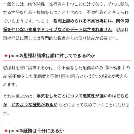
一般的には、肉体関係・性行為をもつことだけでなく、それに類似
する性的な行為・接触をもつことも含めて、不貞行為だと考えられ
裁判上認められる不貞行為には、肉体関
ているようです。つまり、
係を伴わない食事やドライブなどのデートは含まれません
。慰謝料
請求問題に関しては専門的な視点からの取り組みが必要です。
point2/慰謝料請求は誰に対してできるのか
慰謝料を誰に請求するかは、②不倫をした配偶者のみ ③不倫相手の
み ④不倫をした配偶者と不倫相手の両方という3つの場合が考えら
れます。
浮気をしたことについて悪質性が強いのはどちら
どれを選ぶかは、
か
どのような証拠があるか
、
などによって決めていくことになりま
す。
point3/証拠は十分にあるか