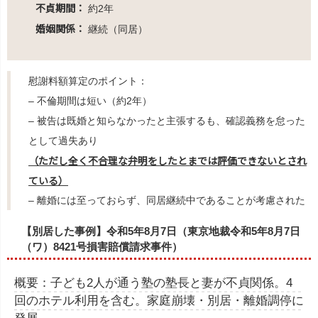
不貞期間：
約2年
婚姻関係：
継続（同居）
慰謝料額算定のポイント：
– 不倫期間は短い（約2年）
– 被告は既婚と知らなかったと主張するも、確認義務を怠った
として過失あり
（ただし全く不合理な弁明をしたとまでは評価できないとされ
ている）
– 離婚には至っておらず、同居継続中であることが考慮された
【別居した事例】令和5年8月7日（東京地裁令和5年8月7日
（ワ）8421号損害賠償請求事件）
概要：子ども2人が通う塾の塾長と妻が不貞関係。4
回のホテル利用を含む。家庭崩壊・別居・離婚調停に