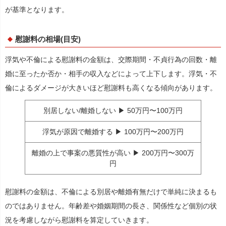
が基準となります。
慰謝料の相場(目安)
浮気や不倫による慰謝料の金額は、交際期間・不貞行為の回数・離
婚に至ったか否か・相手の収入などによって上下します。浮気・不
倫によるダメージが大きいほど慰謝料も高くなる傾向があります。
別居しない/離婚しない ▶ 50万円〜100万円
浮気が原因で離婚する ▶ 100万円〜200万円
離婚の上で事案の悪質性が高い ▶ 200万円〜300万
円
慰謝料の⾦額は、不倫による別居や離婚有無だけで単純に決まるも
のではありません。年齢差や婚姻期間の⻑さ、関係性など個別の状
況を考慮しながら慰謝料を算定していきます。