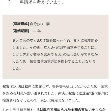
料請求を考えています。
[家族構成]
自分(夫)、妻
[婚姻期間]
1～5年
妻と自分の友人Bの浮気を知ったため、妻と協議離婚を
しました。その後、友人Bへ慰謝料請求をすることに。
しかし弊所が交渉を試みてもBとの話し合いができなか
ったため、損害賠償請求訴訟を提起することとなりま
した。
被告(友人B)は裁判に出席せず、答弁書も提出しなかったため、請求
を認める判決が言い渡されました。判決が被告に送達後2週間以内に
控訴されなかったので、判決は確定となりました。
Bは裁判で認められた金額の支払いをしなか
しかし判決確定後も、