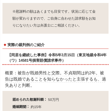
※慰謝料の額はあくまでも⽬安です。状況に応じて⾦
額が変わりますので、ご⾃⾝に合わせた請求額をお知
りになりたい⽅は弁護⼠にご相談ください。
実際の裁判例のご紹介
【同居を継続した事例】令和5年3月15日（東京地裁令和4年
（ワ）14581号損害賠償請求事件）
概要：被告が既婚男性と交際。不貞期間は約2年。被
告は既婚であることを知らなかったと主張するも、過
失ありと判断。
認められた慰謝料額：
50万円
婚姻期間：
約15年