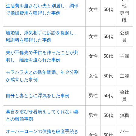
生活費を渡さない夫と別居し、調停
他
女性
50代
で婚姻費用を獲得した事例
専門
職
離婚後、浮気相手に訴訟を提起し、
公務
女性
50代
慰謝料を獲得した事例
員
夫が不倫先で子供を作ったことが判
女性
50代
主婦
明し、離婚を迫られた事例
モラハラ夫との熟年離婚、年金分割
女性
50代
主婦
が成立した事例
会社
自分と妻ともに浮気をした事例
男性
50代
員
暴言を浴びせ看病をしてくれない妻
男性
50代
無職
との離婚事例
オーバーローンの債務を破産手続き
パー
女性
50代