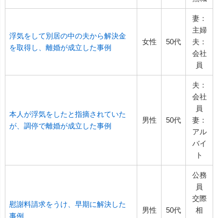
妻：
主婦
浮気をして別居の中の夫から解決金
女性
50代
夫：
を取得し、離婚が成立した事例
会社
員
夫：
会社
員
本人が浮気をしたと指摘されていた
男性
50代
妻：
が、調停で離婚が成立した事例
アル
バイ
ト
公務
員
交際
慰謝料請求をうけ、早期に解決した
男性
50代
相
事例