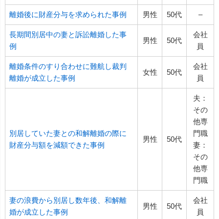
離婚後に財産分与を求められた事例
男性
50代
–
長期間別居中の妻と訴訟離婚した事
会社
男性
50代
例
員
離婚条件のすり合わせに難航し裁判
会社
女性
50代
離婚が成立した事例
員
夫：
その
他専
別居していた妻との和解離婚の際に
門職
男性
50代
財産分与額を減額できた事例
妻：
その
他専
門職
妻の浪費から別居し数年後、和解離
会社
男性
50代
婚が成立した事例
員