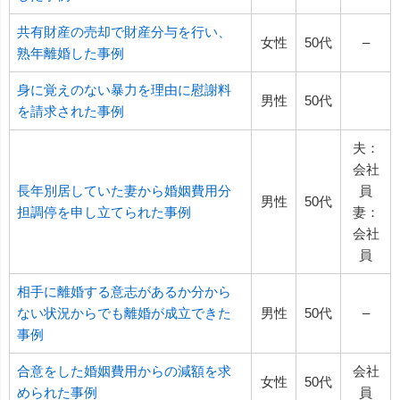
共有財産の売却で財産分与を行い、
女性
50代
–
熟年離婚した事例
身に覚えのない暴力を理由に慰謝料
男性
50代
を請求された事例
夫：
会社
長年別居していた妻から婚姻費用分
員
男性
50代
担調停を申し立てられた事例
妻：
会社
員
相手に離婚する意志があるか分から
ない状況からでも離婚が成立できた
男性
50代
–
事例
合意をした婚姻費用からの減額を求
会社
女性
50代
められた事例
員