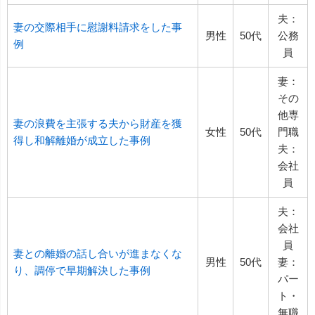
夫：
妻の交際相手に慰謝料請求をした事
男性
50代
公務
例
員
妻：
その
他専
妻の浪費を主張する夫から財産を獲
女性
50代
門職
得し和解離婚が成立した事例
夫：
会社
員
夫：
会社
員
妻との離婚の話し合いが進まなくな
男性
50代
妻：
り、調停で早期解決した事例
パー
ト・
無職