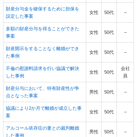
財産分与金を確保するために担保を
女性
50代
–
設定した事案
多額の財産分与を得ることができた
女性
50代
–
事案
財産開示をすることなく離婚ができ
女性
50代
–
た事例
不倫の慰謝料請求を行い協議で解決
会社
女性
50代
した事例
員
財産分与において、特有財産性が争
男性
50代
–
点となった事案
協議により2か月で離婚が成立した事
女性
50代
–
案
アルコール依存症の妻との裁判離婚
男性
50代
–
した事例