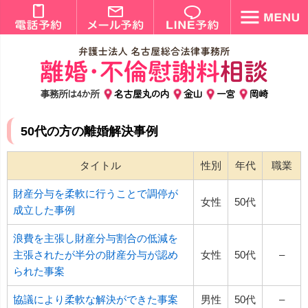
事務所は4か所
名古屋丸の内
金山
一宮
岡崎
50代の方の離婚解決事例
タイトル
性別
年代
職業
財産分与を柔軟に行うことで調停が
女性
50代
成立した事例
浪費を主張し財産分与割合の低減を
主張されたが半分の財産分与が認め
女性
50代
–
られた事案
協議により柔軟な解決ができた事案
男性
50代
–