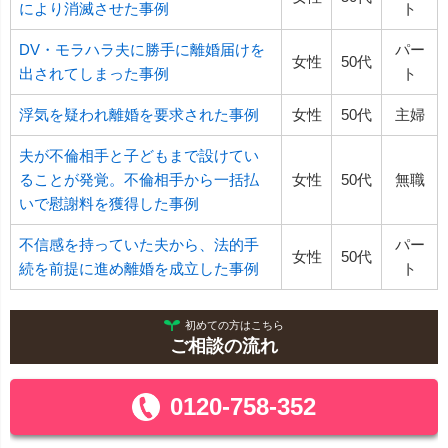
により消滅させた事例
ト
DV・モラハラ夫に勝手に離婚届けを
パー
女性
50代
出されてしまった事例
ト
浮気を疑われ離婚を要求された事例
女性
50代
主婦
夫が不倫相手と子どもまで設けてい
ることが発覚。不倫相手から一括払
女性
50代
無職
いで慰謝料を獲得した事例
不信感を持っていた夫から、法的手
パー
女性
50代
続を前提に進め離婚を成立した事例
ト
初めての方はこちら
ご相談の流れ
0120-758-352