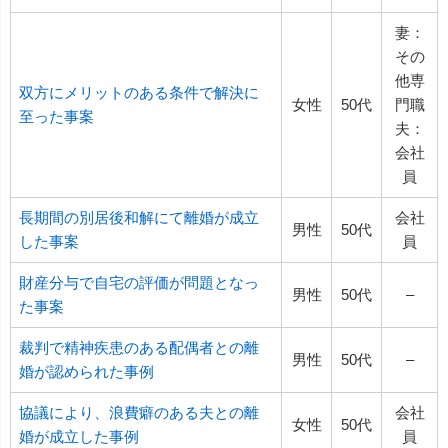
妻：
その
他専
双方にメリットのある条件で解決に
女性
50代
門職
至った事案
夫：
会社
員
長期間の別居後和解にて離婚が成立
会社
男性
50代
した事案
員
財産分与で自宅の評価が問題となっ
男性
50代
–
た事案
裁判で精神疾患のある配偶者との離
男性
50代
–
婚が認められた事例
協議により、浪費癖のある夫との離
会社
女性
50代
婚が成立した事例
員