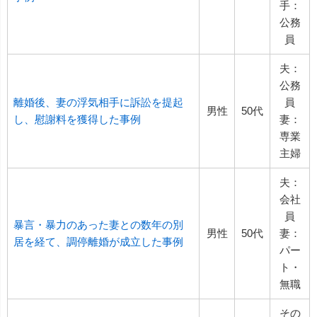
手：
公務
員
夫：
公務
離婚後、妻の浮気相手に訴訟を提起
員
男性
50代
し、慰謝料を獲得した事例
妻：
専業
主婦
夫：
会社
員
暴言・暴力のあった妻との数年の別
男性
50代
妻：
居を経て、調停離婚が成立した事例
パー
ト・
無職
その