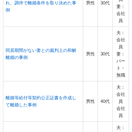
れ、調停で離婚条件を取り決めた事
男性
30代
妻：
例
会社
員
夫：
会社
員
同居期間がない妻との裁判上の和解
男性
30代
妻：
離婚の事例
パー
ト・
無職
夫：
会社
離婚等給付等契約公正証書を作成し
男性
40代
員
て離婚した事例
会社
員
夫：