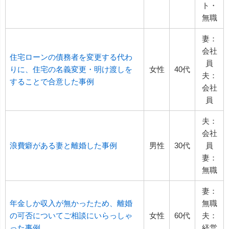
ト・
無職
妻：
会社
住宅ローンの債務者を変更する代わ
員
りに、住宅の名義変更・明け渡しを
女性
40代
夫：
することで合意した事例
会社
員
夫：
会社
浪費癖がある妻と離婚した事例
男性
30代
員
妻：
無職
妻：
年金しか収入が無かったため、離婚
無職
の可否についてご相談にいらっしゃ
女性
60代
夫：
った事例
経営