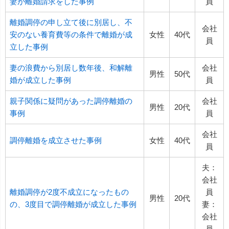
妻が離婚請求をした事例
員
離婚調停の申し立て後に別居し、不
会社
安のない養育費等の条件で離婚が成
女性
40代
員
立した事例
妻の浪費から別居し数年後、和解離
会社
男性
50代
婚が成立した事例
員
親子関係に疑問があった調停離婚の
会社
男性
20代
事例
員
会社
調停離婚を成立させた事例
女性
40代
員
夫：
会社
離婚調停が2度不成立になったもの
員
男性
20代
の、3度目で調停離婚が成立した事例
妻：
会社
員