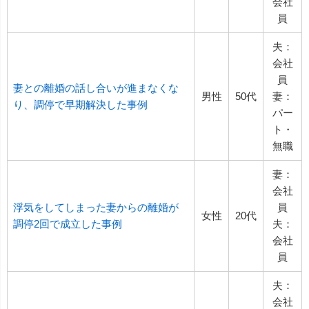
会社
員
夫：
会社
員
妻との離婚の話し合いが進まなくな
男性
50代
妻：
り、調停で早期解決した事例
パー
ト・
無職
妻：
会社
浮気をしてしまった妻からの離婚が
員
女性
20代
調停2回で成立した事例
夫：
会社
員
夫：
会社