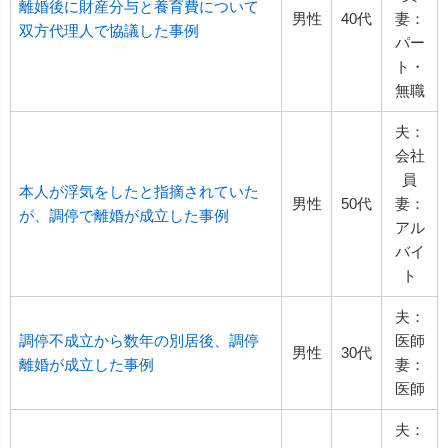
離婚後に財産分与と養育費について
男性
40代
妻：
双方代理人で協議した事例
パー
ト・
無職
夫：
会社
員
本人が浮気をしたと指摘されていた
男性
50代
妻：
が、調停で離婚が成立した事例
アル
バイ
ト
夫：
調停不成立から数年の別居後、調停
医師
男性
30代
離婚が成立した事例
妻：
医師
夫：