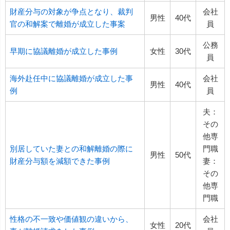
財産分与の対象が争点となり、裁判
会社
男性
40代
官の和解案で離婚が成立した事案
員
公務
早期に協議離婚が成立した事例
女性
30代
員
海外赴任中に協議離婚が成立した事
会社
男性
40代
例
員
夫：
その
他専
別居していた妻との和解離婚の際に
門職
男性
50代
財産分与額を減額できた事例
妻：
その
他専
門職
性格の不一致や価値観の違いから、
会社
女性
20代