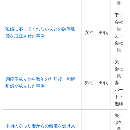
員
妻：
会社
離婚に応じてくれない夫との調停離
員
女性
40代
婚を成立させた事例
夫：
会社
員
夫：
会社
員
調停不成立から数年の別居後、和解
男性
40代
妻：
離婚が成立した事例
パー
ト・
無職
夫：
会社
不貞のあった妻からの離婚を受け入
員