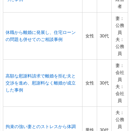
者
妻：
公務
休職から離婚に発展し、住宅ローン
員
女性
30代
の問題も併せてのご相談事例
夫：
公務
員
妻：
会社
高額な慰謝料請求で離婚を拒む夫と
員
交渉を進め、慰謝料なく離婚が成立
女性
30代
夫：
した事例
会社
員
夫：
公務
拘束の強い妻とのストレスから体調
員
男性
30代