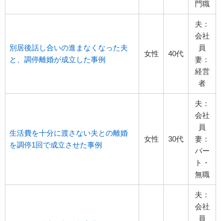
門職
夫：
会社
別居後話し合いの進まなくなった夫
員
女性
40代
と、調停離婚が成立した事例
妻：
経営
者
夫：
会社
員
生活費を十分に渡さない夫との離婚
女性
30代
妻：
を調停1回で成立させた事例
パー
ト・
無職
夫：
会社
員