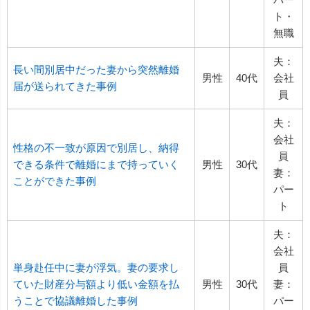
ト・
無職
夫：
長い間別居中だった妻から突然離婚
男性
40代
会社
届が送られてきた事例
員
夫：
会社
性格の不一致が原因で別居し、納得
員
できる条件で離婚にまで持っていく
男性
30代
妻：
ことができた事例
パー
ト
夫：
会社
単身赴任中に妻が浮気。妻の要求し
員
ていた財産分与額より低い金額を払
男性
30代
妻：
うことで協議離婚した事例
パー