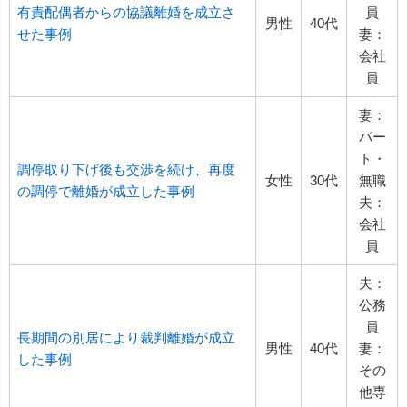
有責配偶者からの協議離婚を成立さ
員
男性
40代
せた事例
妻：
会社
員
妻：
パー
ト・
調停取り下げ後も交渉を続け、再度
女性
30代
無職
の調停で離婚が成立した事例
夫：
会社
員
夫：
公務
員
長期間の別居により裁判離婚が成立
男性
40代
妻：
した事例
その
他専