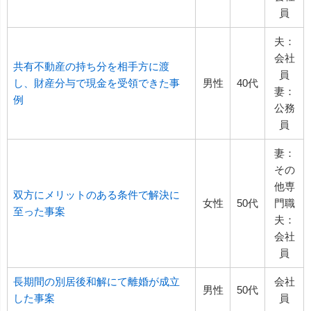
員
夫：
会社
共有不動産の持ち分を相手方に渡
員
し、財産分与で現金を受領できた事
男性
40代
妻：
例
公務
員
妻：
その
他専
双方にメリットのある条件で解決に
女性
50代
門職
至った事案
夫：
会社
員
長期間の別居後和解にて離婚が成立
会社
男性
50代
した事案
員