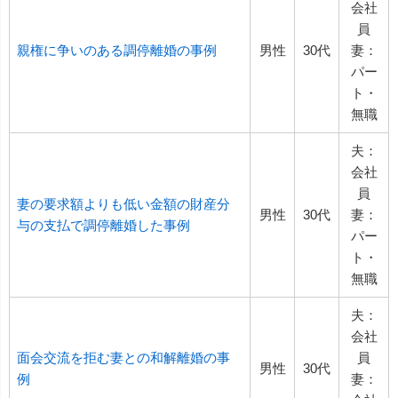
会社
員
親権に争いのある調停離婚の事例
男性
30代
妻：
パー
ト・
無職
夫：
会社
員
妻の要求額よりも低い金額の財産分
男性
30代
妻：
与の支払で調停離婚した事例
パー
ト・
無職
夫：
会社
面会交流を拒む妻との和解離婚の事
員
男性
30代
例
妻：