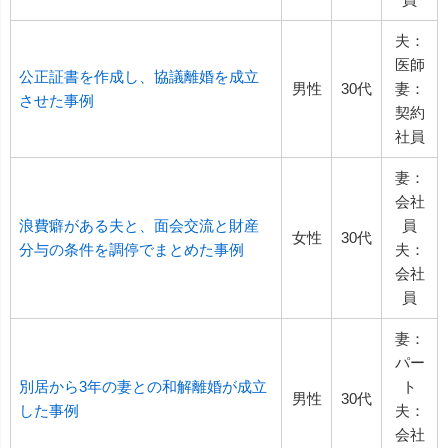
夫：
医師
公正証書を作成し、協議離婚を成立
男性
30代
妻：
させた事例
契約
社員
妻：
会社
浪費癖がある夫と、面会交流と財産
員
女性
30代
分与の条件を調停でまとめた事例
夫：
会社
員
妻：
パー
別居から3年の妻との和解離婚が成立
ト
男性
30代
した事例
夫：
会社