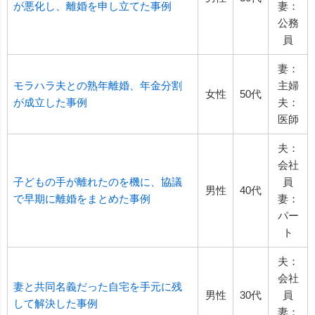
が悪化し、離婚を申し立てた事例
妻：
公務
員
妻：
モラハラ夫との熟年離婚、年金分割
主婦
女性
50代
が成立した事例
夫：
医師
夫：
会社
子どもの手が離れたのを機に、協議
員
男性
40代
で早期に離婚をまとめた事例
妻：
パー
ト
夫：
会社
妻と共同名義だった自宅を手元に残
男性
30代
員
して解決した事例
妻：