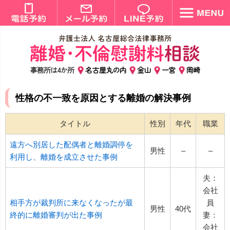
事務所は4か所
名古屋丸の内
金山
一宮
岡崎
性格の不一致を原因とする離婚の解決事例
タイトル
性別
年代
職業
遠方へ別居した配偶者と離婚調停を
男性
–
–
利用し、離婚を成立させた事例
夫：
会社
相手方が裁判所に来なくなったが最
員
男性
40代
終的に離婚審判が出た事例
妻：
会社