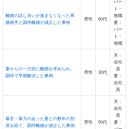
パー
ト・
離婚の話し合いが進まなくなった再
無職
男性
60代
婚相手と調停離婚が成立した事例
妻：
パー
ト・
無職
夫：
会社
妻からの一方的に離婚を求められ、
員
男性
30代
調停で早期解決した事例
妻：
会社
員
夫：
会社
員
暴言・暴力のあった妻との数年の別
男性
50代
妻：
居を経て、調停離婚が成立した事例
パー