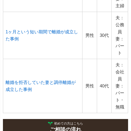
主婦
夫：
公務
1ヶ月という短い期間で離婚が成立し
員
男性
30代
た事例
妻：
パー
ト
夫：
会社
員
離婚を拒否していた妻と調停離婚が
男性
40代
妻：
成立した事例
パー
ト・
無職
初めての方はこちら
ご相談の流れ