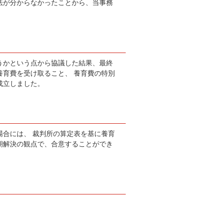
法が分からなかったことから、当事務
うかという点から協議した結果、最終
育費を受け取ること、 養育費の特別
成立しました。
合には、 裁判所の算定表を基に養育
期解決の観点で、合意することができ