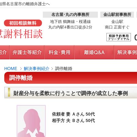
知県名古屋市の離婚弁護士へ
名古屋･丸の内事務所
金山駅前事務所
地下鉄 鶴舞線・桜通線
金山駅
丸の内駅4番出口徒歩2分
南口 正面すぐ
HOME
解決事例紹介
調停離婚
調停離婚
財産分与を柔軟に行うことで調停が成立した事例
依頼者 妻 Ａさん 50代
相手方 夫 Ｂさん 50代