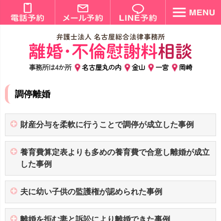
事務所は4か所
名古屋丸の内
金山
一宮
岡崎
調停離婚
財産分与を柔軟に行うことで調停が成立した事例
養育費算定表よりも多めの養育費で合意し離婚が成立
した事例
夫に幼い子供の監護権が認められた事例
離婚を拒む妻と訴訟により離婚できた事例