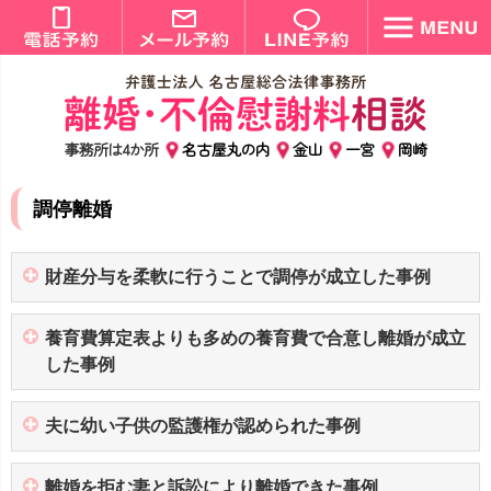
事務所は4か所
名古屋丸の内
金山
一宮
岡崎
調停離婚
財産分与を柔軟に行うことで調停が成立した事例
養育費算定表よりも多めの養育費で合意し離婚が成立
した事例
夫に幼い子供の監護権が認められた事例
離婚を拒む妻と訴訟により離婚できた事例