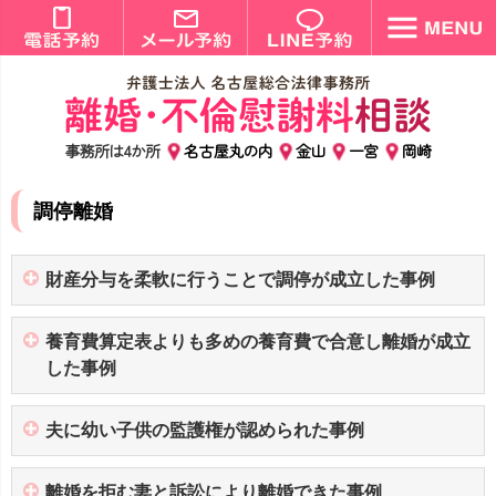
事務所は4か所
名古屋丸の内
金山
一宮
岡崎
調停離婚
財産分与を柔軟に行うことで調停が成立した事例
養育費算定表よりも多めの養育費で合意し離婚が成立
した事例
夫に幼い子供の監護権が認められた事例
離婚を拒む妻と訴訟により離婚できた事例