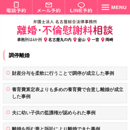
事務所は4か所
名古屋丸の内
金山
一宮
岡崎
調停離婚
財産分与を柔軟に行うことで調停が成立した事例
養育費算定表よりも多めの養育費で合意し離婚が成立
した事例
夫に幼い子供の監護権が認められた事例
離婚を拒む妻と訴訟により離婚できた事例