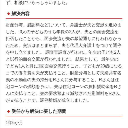
ず、相談にいらっしゃいました。
解決内容
財産分与、慰謝料などについて、弁護士が夫と交渉を進めま
した。 3人の子どものうち年長の2人が、夫との面会交流を
拒否したことから、面会交流が夫の希望通りに行われなかっ
たため、交渉はまとまらず、夫も代理人弁護士をつけて調停
を申し立てました。 調査官調査が行われ、年少の子ども2人
と試行的面会交流が行われました。 結果として、最年少の
子ども1人と月に1回面会交流行うこと、子どもが20歳になる
までの養育費を夫が支払うこと、財産分与として夫婦共有名
義の不動産の夫の持分をRさんに分与すること、Rさんは住
宅ローンの残額を 払い、夫は住宅ローンの負担援助金をRさ
んに支払うこと、夫の要求額より減額された慰謝料をRさん
が支払うことで、調停離婚が成立しました。
受任から解決に要した期間
1年6か月