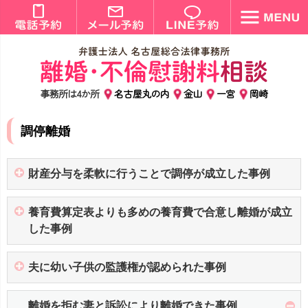
事務所は4か所
名古屋丸の内
金山
一宮
岡崎
調停離婚
財産分与を柔軟に行うことで調停が成立した事例
養育費算定表よりも多めの養育費で合意し離婚が成立
した事例
夫に幼い子供の監護権が認められた事例
離婚を拒む妻と訴訟により離婚できた事例